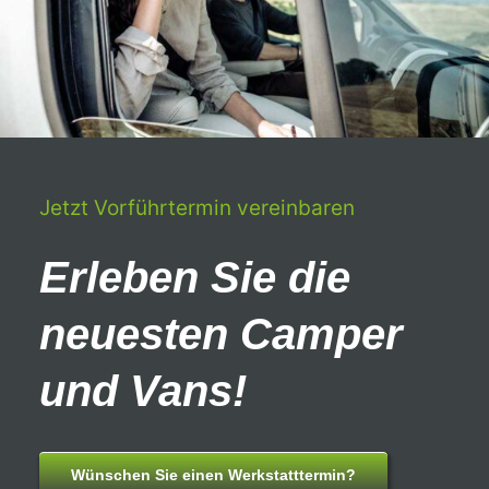
Lagerfahrzeuge
LMC
Carado
Jetzt Vorführtermin vereinbaren
Laika
Erleben Sie die
Karriere
neuesten Camper
Kontakt
und Vans!
Wünschen Sie einen Werkstatttermin?