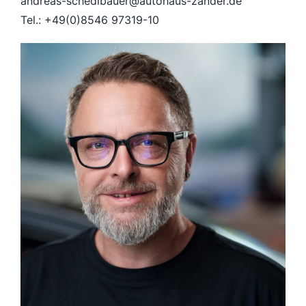
andreas-schedlbauer@autohaus-zander.de
Tel.: +49(0)8546 97319-10