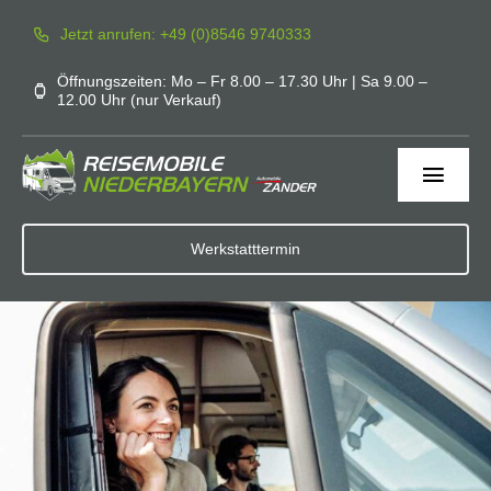
Zum
Jetzt anrufen: +49 (0)8546 9740333
Inhalt
springen
Öffnungszeiten: Mo – Fr 8.00 – 17.30 Uhr | Sa 9.00 –
12.00 Uhr (nur Verkauf)
Toggl
Navig
Home
Werkstatttermin
Werkstatt
Service
Mieten
Zubehör