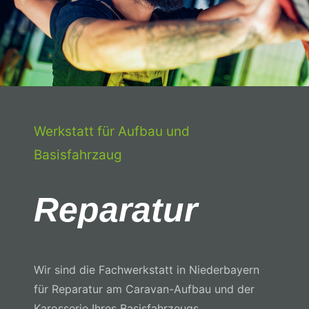
Zubehör
Lagerfahrzeuge
LMC
Werkstatt für Aufbau und
Carado
Basisfahrzaug
Laika
Reparatur
Karriere
Kontakt
Wir sind die Fachwerkstatt in Niederbayern
für Reparatur am Caravan-Aufbau und der
Karosserie Ihres Basisfahrzeugs.