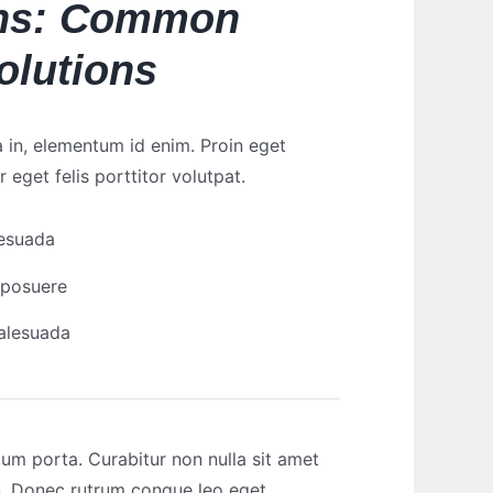
ons: Common
olutions
ia in, elementum id enim. Proin eget
r eget felis porttitor volutpat.
lesuada
 posuere
malesuada
tum porta. Curabitur non nulla sit amet
us. Donec rutrum congue leo eget