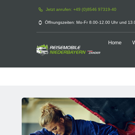
Zum
Jetzt anrufen: +49 (0)8546 97319-40
Inhalt
springen
Öffnungszeiten: Mo-Fr 8.00-12.00 Uhr und 13.0
Home
W