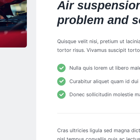
Air suspensi
problem and s
Quisque velit nisi, pretium ut lacin
tortor risus. Vivamus suscipit torto
Nulla quis lorem ut libero ma
Curabitur aliquet quam id dui
Donec sollicitudin molestie 
Cras ultricies ligula sed magna dic
nisl tempus convallis quis ac lect