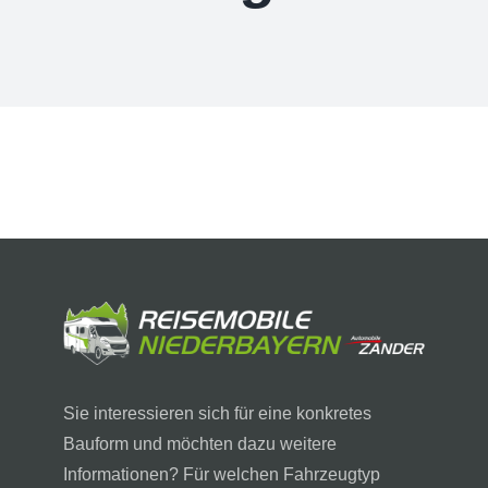
Zubehör
Lagerfahrzeuge
LMC
Carado
Laika
Karriere
Kontakt
Sie interessieren sich für eine konkretes
Bauform und möchten dazu weitere
Informationen? Für welchen Fahrzeugtyp