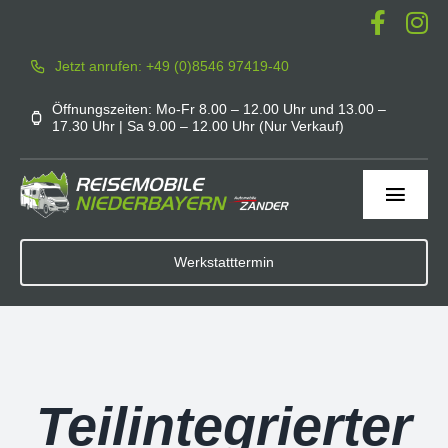
Zum
Inhalt
Jetzt anrufen: +49 (0)8546 97419-40
springen
Öffnungszeiten: Mo-Fr 8.00 – 12.00 Uhr und 13.00 –
17.30 Uhr | Sa 9.00 – 12.00 Uhr (Nur Verkauf)
Toggl
Navig
Home
Werkstatttermin
Werkstatt
Service
Teilintegrierter
Mieten