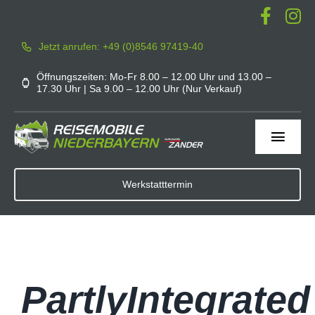
Zum
Inhalt
Jetzt anrufen: +49 (0)8546 97419-40
springen
Öffnungszeiten: Mo-Fr 8.00 – 12.00 Uhr und 13.00 –
17.30 Uhr | Sa 9.00 – 12.00 Uhr (Nur Verkauf)
Toggl
Navig
Home
Werkstatttermin
Werkstatt
Service
PartlyIntegrated
Mieten