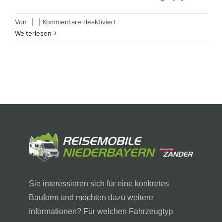
für
Von
|
|
Kommentare deaktiviert
LMC
Weiterlesen
Cruiser
T
662
Radio
DAB
Navi
Markise
Winterpaket
Sie interessieren sich für eine konkretes
Bauform und möchten dazu weitere
Informationen? Für welchen Fahrzeugtyp