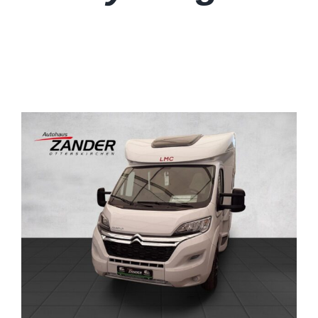
Zubehör
Lagerfahrzeuge
LMC
Carado
Laika
Karriere
Kontakt