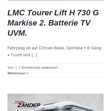
LMC Tourer Lift H 730 G
Markise 2. Batterie TV
UVM.
Fahrzeug ist auf Citroen-Basis. Getriebe • 6-Gang
• *Licht und [...]
für
Von
|
|
Kommentare deaktiviert
LMC
Weiterlesen
Tourer
Lift
H
730
G
Markise