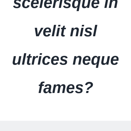
scelerisque in
Zubehör
velit nisl
Lagerfahrzeuge
LMC
ultrices neque
Carado
Laika
fames?
Karriere
Kontakt