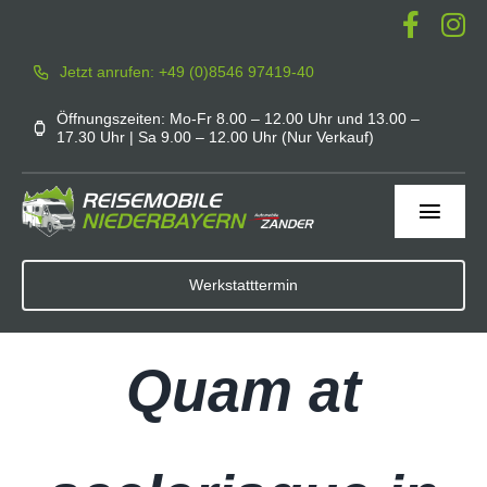
Zum
Inhalt
Jetzt anrufen: +49 (0)8546 97419-40
springen
Öffnungszeiten: Mo-Fr 8.00 – 12.00 Uhr und 13.00 –
17.30 Uhr | Sa 9.00 – 12.00 Uhr (Nur Verkauf)
Toggl
Navig
Home
Werkstatttermin
Werkstatt
Quam at
Service
Mieten