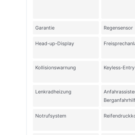
Garantie
Regensensor
Head-up-Display
Freisprechan
Kollisionswarnung
Keyless-Entry
Lenkradheizung
Anfahrassiste
Berganfahrhil
Notrufsystem
Reifendruckko