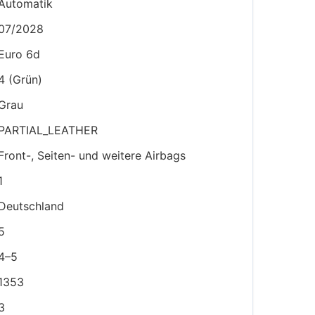
Automatik
07/2028
Euro 6d
4 (Grün)
Grau
PARTIAL_LEATHER
Front-, Seiten- und weitere Airbags
1
Deutschland
5
4–5
1353
3