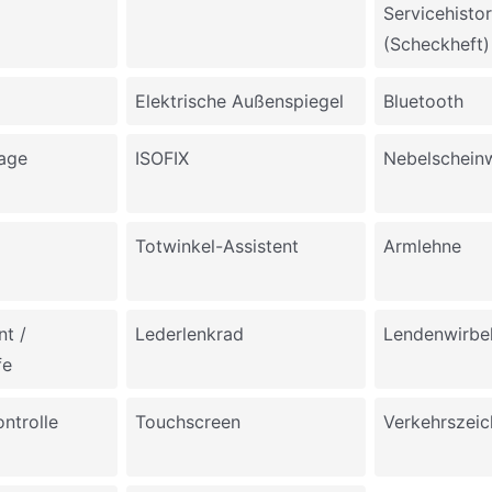
Servicehistor
(Scheckheft)
Elektrische Außenspiegel
Bluetooth
lage
ISOFIX
Nebelschein
Totwinkel-Assistent
Armlehne
nt /
Lederlenkrad
Lendenwirbe
fe
ntrolle
Touchscreen
Verkehrszei