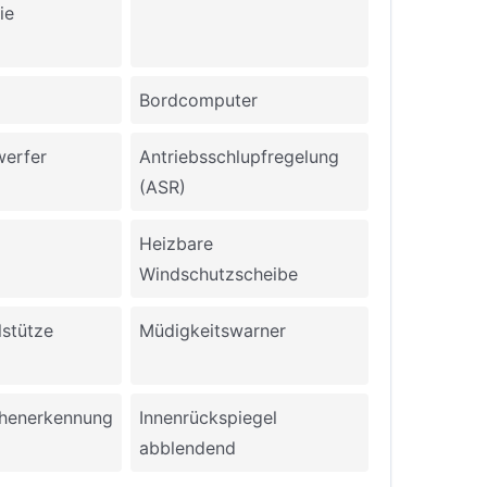
ie
Bordcomputer
werfer
Antriebsschlupfregelung
(ASR)
Heizbare
Windschutzscheibe
lstütze
Müdigkeitswarner
chenerkennung
Innenrückspiegel
abblendend