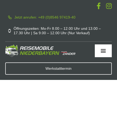
Zum
Inhalt
Jetzt anrufen: +49 (0)8546 97419-40
springen
Öffnungszeiten: Mo-Fr 8.00 – 12.00 Uhr und 13.00 –
17.30 Uhr | Sa 9.00 – 12.00 Uhr (Nur Verkauf)
Toggl
Navig
Home
Werkstatttermin
Werkstatt
Service
Mieten