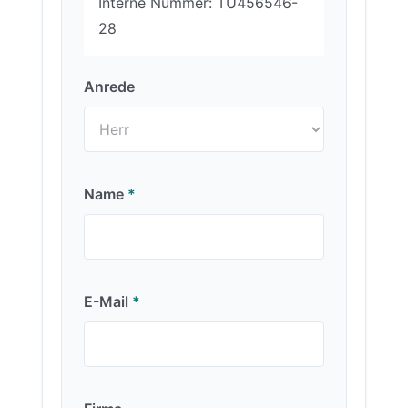
Interne Nummer: TU456546-
28
Anrede
Name
*
E-Mail
*