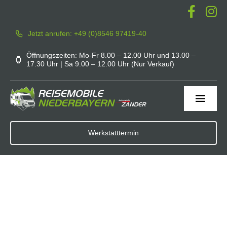
Zum
Inhalt
Jetzt anrufen: +49 (0)8546 97419-40
springen
Öffnungszeiten: Mo-Fr 8.00 – 12.00 Uhr und 13.00 –
17.30 Uhr | Sa 9.00 – 12.00 Uhr (Nur Verkauf)
Toggl
Navig
Home
Werkstatttermin
Werkstatt
Service
Mieten