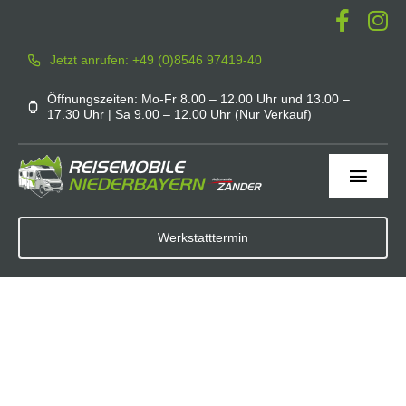
Zum
Inhalt
Jetzt anrufen: +49 (0)8546 97419-40
springen
Öffnungszeiten: Mo-Fr 8.00 – 12.00 Uhr und 13.00 –
17.30 Uhr | Sa 9.00 – 12.00 Uhr (Nur Verkauf)
Toggl
Navig
Home
Werkstatttermin
Werkstatt
Service
Mieten