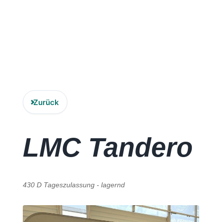
Zubehör
Lagerfahrzeuge
LMC
Carado
Zurück
Laika
LMC
Tandero
Karriere
Kontakt
430 D Tageszulassung - lagernd