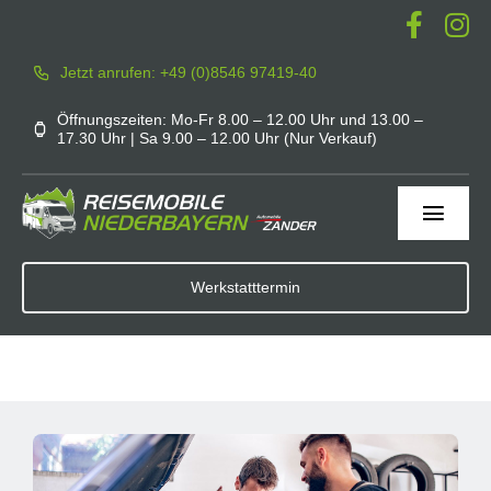
Zum
Inhalt
Jetzt anrufen: +49 (0)8546 97419-40
springen
Öffnungszeiten: Mo-Fr 8.00 – 12.00 Uhr und 13.00 –
17.30 Uhr | Sa 9.00 – 12.00 Uhr (Nur Verkauf)
Toggl
Navig
Home
Werkstatttermin
Werkstatt
Service
Mieten