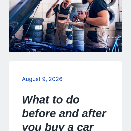
Zubehör
Lagerfahrzeuge
LMC
Carado
Laika
August 9, 2026
Karriere
What to do
Kontakt
before and after
you buy a car